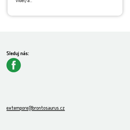
Viděl/a...
Sleduj nás:
extempore@brontosaurus.cz