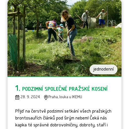
jednodenní
1. podzimní společné pražské kosení
28. 9. 2024
Praha, louka u IKEMU
Přijď na čerstvě podzimní setkání všech pražských
brontosauřích článků pod širým nebem! Čeká nás
kapka té správné dobrovolničiny, dobroty, staří i