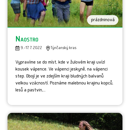
prázdninová
Naostro
9.-17. 7. 2022
Týnčanský kras
Vypravíme se do míst, kde v žulovém kraji uvízl
kousek vápence. Ve vápenci jeskyně, na vápenci
step. Obojí je ve zdejším kraji bludných balvanů
velkou vzácností. Poznáme malebnou krajinu kopců,
lesů a pastvin,...