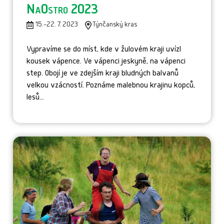
NaOstro 2023
15.-22. 7. 2023
Týnčanský kras
Vypravíme se do míst, kde v žulovém kraji uvízl
kousek vápence. Ve vápenci jeskyně, na vápenci
step. Obojí je ve zdejším kraji bludných balvanů
velkou vzácností. Poznáme malebnou krajinu kopců,
lesů...